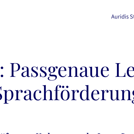
Auridis S
 Passgenaue L
Sprachförderun