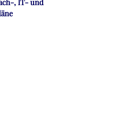
ach-, IT- und
läne