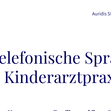
Auridis S
elefonische Sp
r Kinderarztpra