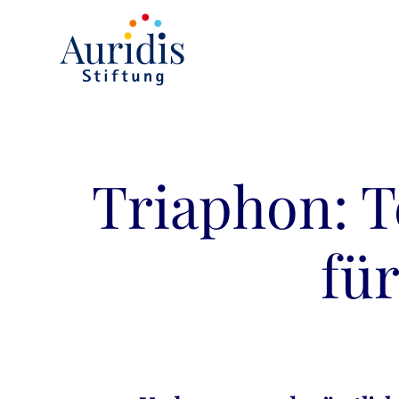
Triaphon: T
fü